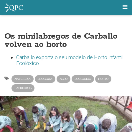
Os minilabregos de Carballo
volven ao horto
Carballo exporta o seu modelo de Horto infantil
Ecolóxico
.
NATUREZA
ECOLOXIA
AGRO
ECOLOXICO
HORTO
LABREGROS