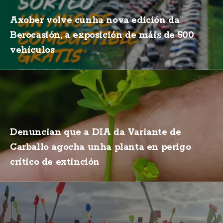
Axober volve cunha nova edición da
Berocasión, a exposición de máis de 500
vehículos
Denuncian que a DIA da Variante de
Carballo agocha unha planta en perigo
crítico de extinción