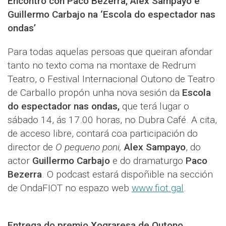
Encontro con Paco Bezerra, Alex Sampayo e
Guillermo Carbajo na ‘Escola do espectador nas
ondas’
Para todas aquelas persoas que queiran afondar
tanto no texto coma na montaxe de Redrum
Teatro, o Festival Internacional Outono de Teatro
de Carballo propón unha nova sesión da
Escola
do espectador nas ondas,
que terá lugar o
sábado 14, ás 17.00 horas, no Dubra Café. A cita,
de acceso libre, contará coa participación do
director de
O pequeno poni,
Alex Sampayo
, do
actor
Guillermo Carbajo
e do dramaturgo
Paco
Bezerra
. O podcast estará dispoñible na sección
de OndaFIOT no espazo web
www.fiot.gal
.
Entrega do premio Xograresa de Outono