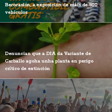
Berocasión, a exposición de máis de 500
vehículos
Denuncian que a DIA da Variante de
Carballo agoha unha planta en perigo
crítico de extinción