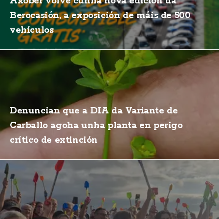
Axober volve cunha nova edición da
Berocasión, a exposición de máis de 500
vehículos
Denuncian que a DIA da Variante de
Carballo agoha unha planta en perigo
crítico de extinción