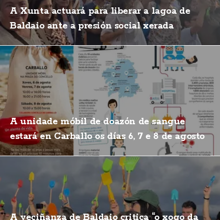
A Xunta actuará para liberar a lagoa de
Baldaio ante a presión social xerada
A unidade móbil de doazón de sangue
estará en Carballo os días 6, 7 e 8 de agosto
A veciñanza de Baldaio critica “o xogo da