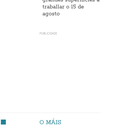
grandes superificies a
traballar o 15 de
agosto
O MÁIS