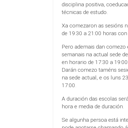
disciplina positiva, coeduc
técnicas de estudo.
Xa comezaron as sesións no
de 19:30 a 21:00 horas con
Pero ademais dan comezo e
semanais na actual sede de 
en horario de 17:30 a 19:00
Darán comezo taméns sesió
na sede actual, e os luns 2
17:00.
A duración das escolas ser
hora e media de duración.
Se algunha persoa está inte
pode anotarse chamando á 