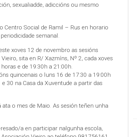
ación, sexualiadde, adiccións ou mesmo
 Centro Social de Ramil – Rus en horario
 periodicidade semanal.
ste xoves 12 de novembro as sesións
Vieiro, sita en R/ Xazmíns, Nº 2, cada xoves
 horas e de 19:30h a 21:00h.
ns quincenais o luns 16 de 17:30 a 19:00h
3 e 30 na Casa da Xuventude a partir das
á ata o mes de Maio. As sesión teñen unha
resado/a en participar nalgunha escola,
Asociación Vieiro ao teléfono 981756161