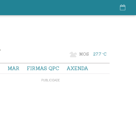
MOS
27.7 °C
S
MAR
FIRMAS QPC
AXENDA