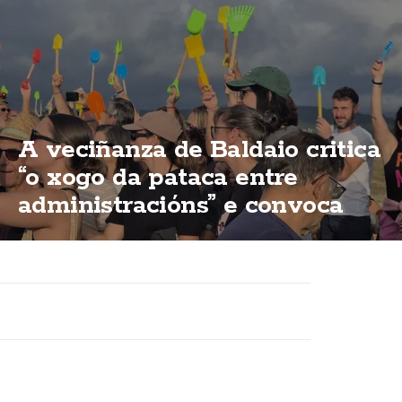
A veciñanza de Baldaio critica
“o xogo da pataca entre
administracións” e convoca
unha nova concentración