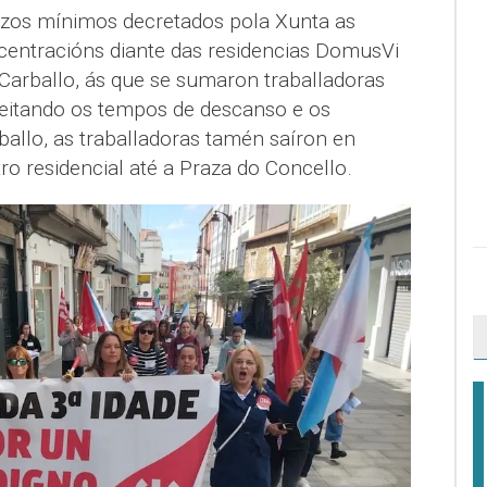
vizos mínimos decretados pola Xunta as
ncentracións diante das residencias DomusVi
arballo, ás que se sumaron traballadoras
eitando os tempos de descanso e os
allo, as traballadoras tamén saíron en
o residencial até a Praza do Concello.