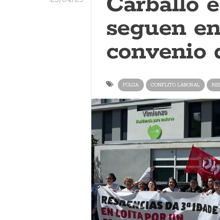
Carballo 
seguen en 
convenio 
FOLGA
CONFLITO LABORAL
RES