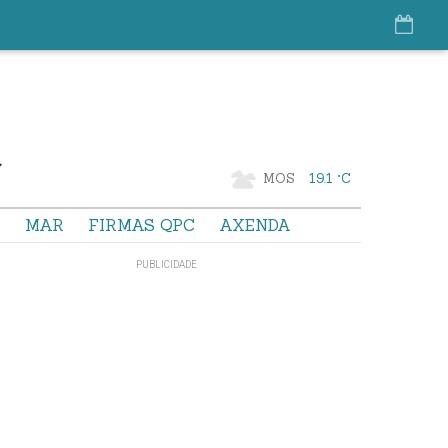
MOS
19.1 °C
S
MAR
FIRMAS QPC
AXENDA