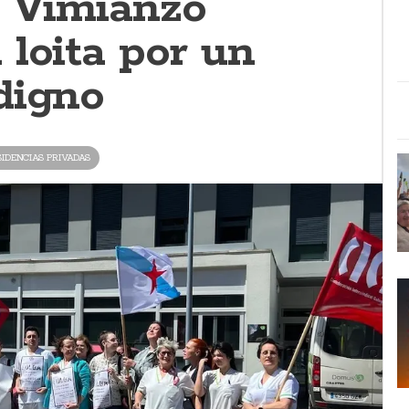
e Vimianzo
loita por un
digno
IDENCIAS PRIVADAS