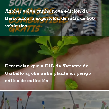
Axober volve cunha nova edición da
Berocasión, a exposición de máis de 500
vehículos
Denuncian que a DIA da Variante de
Carballo agoha unha planta en perigo
crítico de extinción