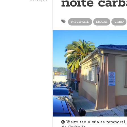
noite carb
PREVENCION
DROGAS
VIEIRO
Vieiro ten a súa se temporal 