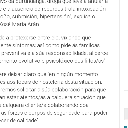
ivo da burundanga, droga que leva a anular a
e a ausencia de recordos trala intoxicación
o, submisión, hipertensión”, explica o
 Xosé María Arán.
de a protexerse entre ela, vixiando que
sente síntomas; así como pide ás familoas
preventiva e a súa responsabilidade, alicerce
ento evolutivo e psicolóxico dos fillos/as”.
uere deixar claro que “en ningún momento
 aos locais de hostelería desta situación,
eremos solicitar a súa colaboración para que
an estar atentos/as a calquera situación que
a calquera cliente/a colaborando coa
 as forzas e corpos de seguridade para poder
cer de calidade”.