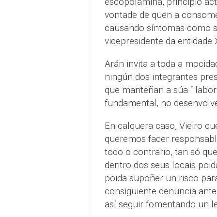
escopolamina, principio act
vontade de quen a consome 
causando síntomas como soñ
vicepresidente da entidade
Arán invita a toda a mocida
ningún dos integrantes pre
que manteñan a súa “ labor 
fundamental, no desenvolvem
En calquera caso, Vieiro q
queremos facer responsables
todo o contrario, tan só qu
dentro dos seus locais poid
poida supoñer un risco par
consiguiente denuncia ante
así seguir fomentando un le