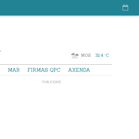
MOS
32.4 °C
S
MAR
FIRMAS QPC
AXENDA