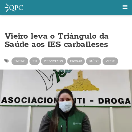
Vieiro leva o Triángulo da
Saúde aos IES carballeses
ENSINO
IES
PREVENCION
DROGAS
SAÚDE
VIEIRO