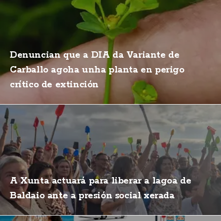
Denuncian que a DIA da Variante de
Carballo agoha unha planta en perigo
crítico de extinción
A Xunta actuará para liberar a lagoa de
Baldaio ante a presión social xerada