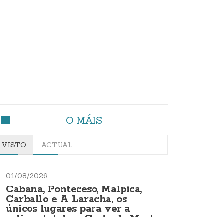
O MÁIS
VISTO
ACTUAL
01/08/2026
Cabana, Ponteceso, Malpica,
Carballo e A Laracha, os
únicos lugares para ver a