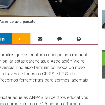
Vieiro do ano pasado
m
amilias que as criaturas chegan sen manual
r paliar estas carencias, a Asociación Vieiro,
vención no eido familiar, convoca un novo
 a través de todos os CEIPS e I.E.S. do
frecernos ferramentas para sermos, ademais
icitar aquelas ANPAS ou centros educativos
rupo como mínimo de 15 persoas. Tamén