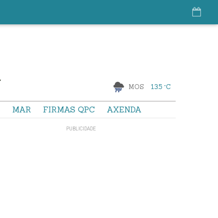
MOS
13.5 °C
S
MAR
FIRMAS QPC
AXENDA