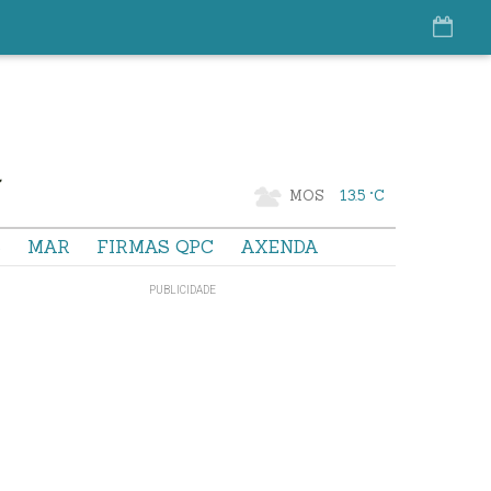
MOS
13.5 °C
S
MAR
FIRMAS QPC
AXENDA