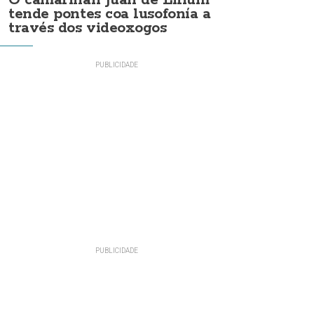
O camariñán Juan de Lilium
tende pontes coa lusofonía a
través dos videoxogos