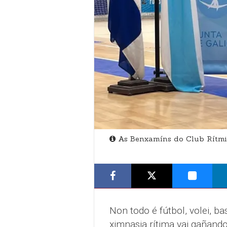
As Benxamíns do Club Rítmi
Non todo é fútbol, volei, b
ximnasia rítima vai gañand