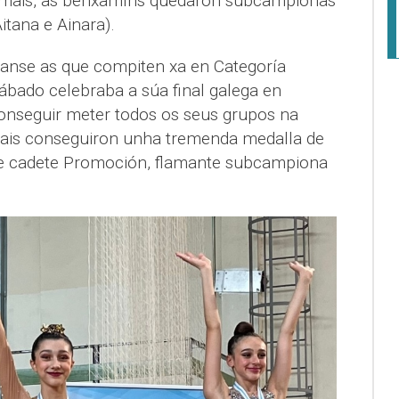
emais, as benxamíns quedaron subcampionas
Aitana e Ainara).
anse as que compiten xa en Categoría
bado celebraba a súa final galega en
onseguir meter todos os seus grupos na
mais conseguiron unha tremenda medalla de
 de cadete Promoción, flamante subcampiona