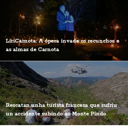
LiriCarnota: A ópera invade os recunchos e
as almas de Carnota
Rescatan unha turista francesa que sufríu
un accidente subindo ao Monte Pindo