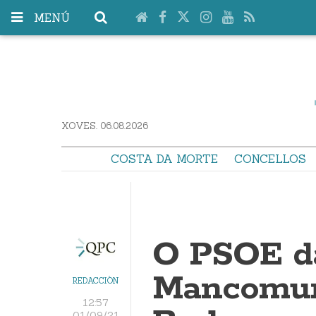
MENÚ
XOVES. 06.08.2026
COSTA DA MORTE
CONCELLOS
O PSOE d
Mancomun
REDACCIÓN
12:57
01/09/21