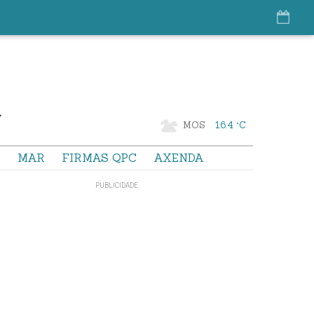
MOS
16.4 °C
S
MAR
FIRMAS QPC
AXENDA