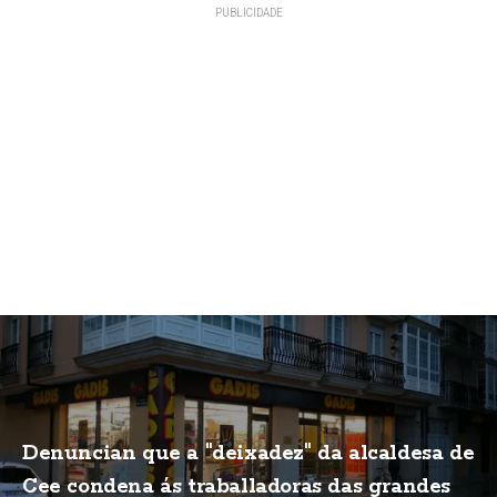
Denuncian que a "deixadez" da alcaldesa de
Cee condena ás traballadoras das grandes