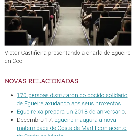
Victor Castiñeira presentando a charla de Egueire
en Cee
NOVAS RELACIONADAS
170 persoas disfrutaron do cocido solidario
de Egueire axudando aos seus proxectos
.
Egueire xa prepara un 2018 de aniversario
.
Decembro 17:
Egueire inaugura a nova
maternidade de Costa de Marfil con acento