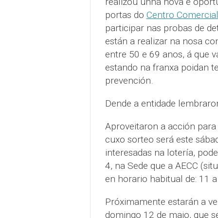
realizou unha nova e opor
portas do
Centro Comercial
participar nas probas de d
están a realizar na nosa c
entre 50 e 69 anos, á que v
estando na franxa poidan t
prevención.
Dende a entidade lembraron 
Aproveitaron a acción para 
cuxo sorteo será este sábad
interesadas na lotería, pod
4, na Sede que a AECC (sit
en horario habitual de: 11 a
Próximamente estarán a ven
domingo 12 de maio, que se