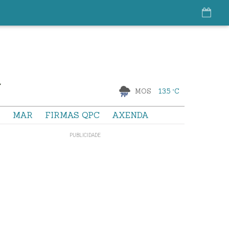
MOS
13.5 °C
S
MAR
FIRMAS QPC
AXENDA