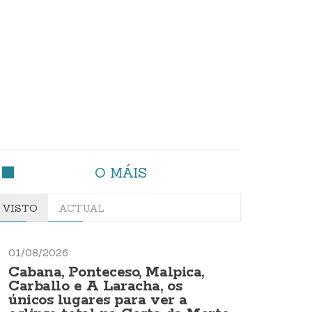
O MÁIS
VISTO
ACTUAL
01/08/2026
Cabana, Ponteceso, Malpica,
Carballo e A Laracha, os
únicos lugares para ver a