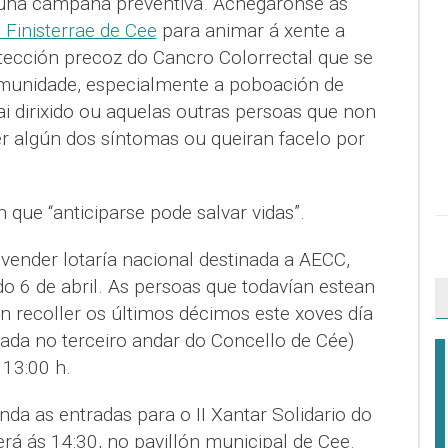
tuna campaña preventiva. Achegáronse ás
 Finisterrae de Cee
para animar á xente a
etección precoz do Cancro Colorrectal que se
omunidade, especialmente a poboación de
ai dirixido ou aquelas outras persoas que non
er algún dos síntomas ou queiran facelo por
que “anticiparse pode salvar vidas”.
vender lotaría nacional destinada a AECC,
o 6 de abril. As persoas que todavían estean
en recoller os últimos décimos este xoves día
uada no terceiro andar do Concello de Cée)
 13:00 h.
da as entradas para o II Xantar Solidario do
rá ás 14:30, no pavillón municipal de Cee.