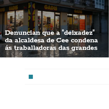
Denuncian que a "deixadez"
da alcaldesa de Cee condena
ás traballadoras das grandes
superificies a traballar o 15 de
agosto