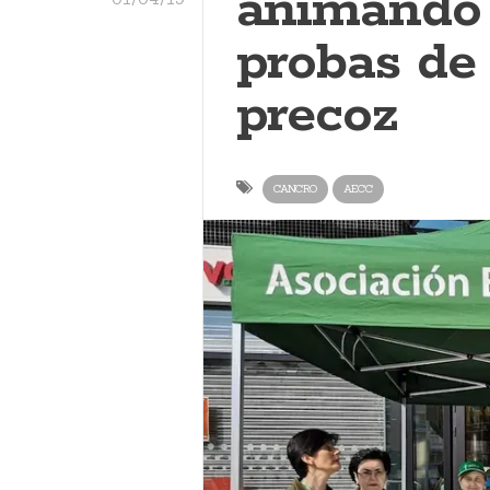
animando 
probas de
precoz
CANCRO
AECC