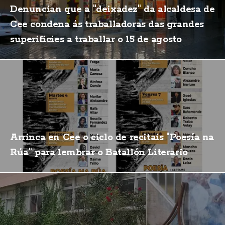
Denuncian que a "deixadez" da alcaldesa de
Cee condena ás traballadoras das grandes
superificies a traballar o 15 de agosto
Arrinca en Cee o ciclo de recitais "Poesía na
Rúa" para lembrar o Batallón Literario