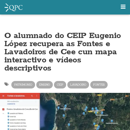
O alumnado do CEIP Eugenio
López recupera as Fontes e
Lavadoiros de Cee cun mapa
interactivo e vídeos
descriptivos
PATRIMONIO
ENSINO
CEIP
LAVADOIRO
FONTES