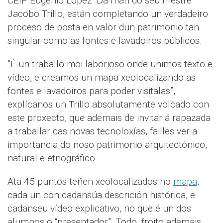
CEIP Eugenio López. Da man do seu mestre
Jacobo Trillo, están completando un verdadeiro
proceso de posta en valor dun patrimonio tan
singular como as fontes e lavadoiros públicos.
”É un traballo moi laborioso onde unimos texto e
vídeo, e creamos un mapa xeolocalizando as
fontes e lavadoiros para poder visitalas”,
explícanos un Trillo absolutamente volcado con
este proxecto, que ademais de invitar á rapazada
a traballar cas novas tecnoloxías, failles ver a
importancia do noso patrimonio arquitectónico,
natural e etnográfico.
Ata 45 puntos teñen xeolocalizados no
mapa
,
cada un con cadansúa descrición histórica, e
cadanseu vídeo explicativo, no que é un dos
alumnos o “presentador”. Todo, froito ademais