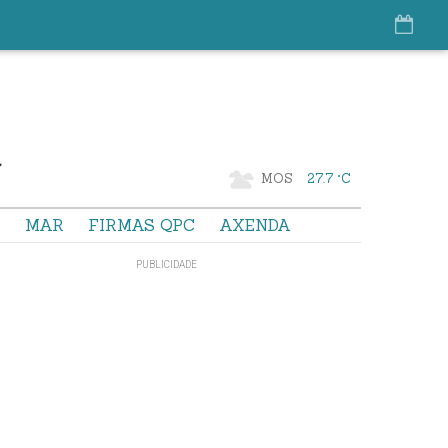
MOS
27.7 °C
S
MAR
FIRMAS QPC
AXENDA