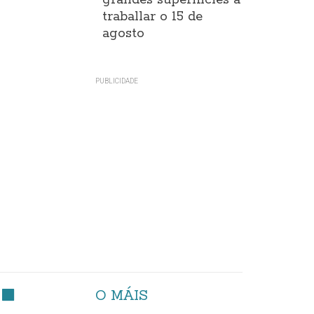
grandes superificies a
traballar o 15 de
agosto
O MÁIS