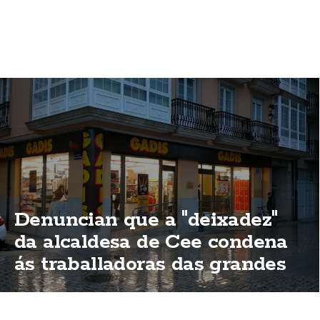
Denuncian que a "deixadez"
da alcaldesa de Cee condena
ás traballadoras das grandes
superificies a traballar o 15 de
agosto