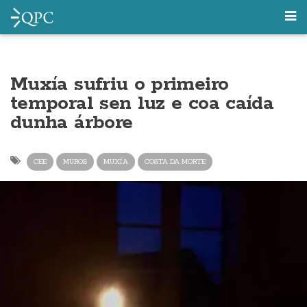
Muxía sufriu o primeiro
temporal sen luz e coa caída
dunha árbore
CEE
MUROS
MUXÍA
COSTA DA MORTE