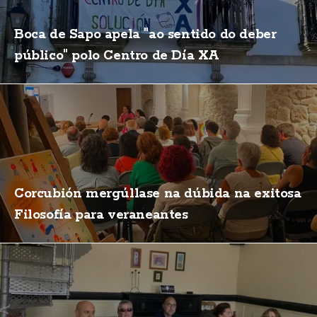
Boca de Sapo apela "ao sentido do deber
público" polo Centro de Día XA
Corcubión mergúllase na dúbida na exitosa
Filosofía para veraneantes