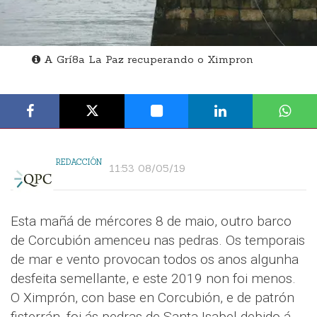
A Grí8a La Paz recuperando o Ximpron
REDACCIÓN
11:53 08/05/19
Esta mañá de mércores 8 de maio, outro barco
de Corcubión amenceu nas pedras. Os temporais
de mar e vento provocan todos os anos algunha
desfeita semellante, e este 2019 non foi menos.
O Ximprón, con base en Corcubión, e de patrón
fisterrán, foi ás pedras de Santa Isabel debido á