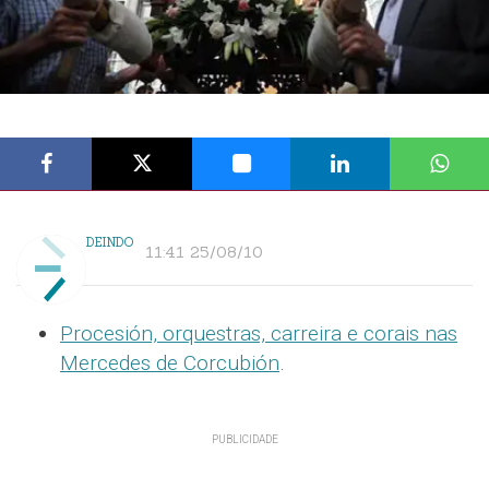
DEINDO
11:41 25/08/10
Procesión, orquestras, carreira e corais nas
Mercedes de Corcubión
.