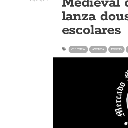
Medieval 
lanza dou
escolares
CULTURA
AXENDA
ENSINO