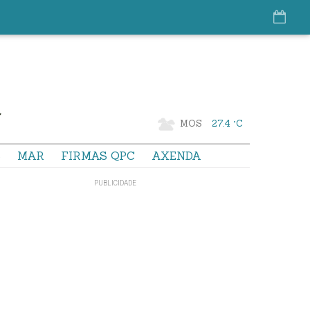
MOS
27.4 °C
S
MAR
FIRMAS QPC
AXENDA