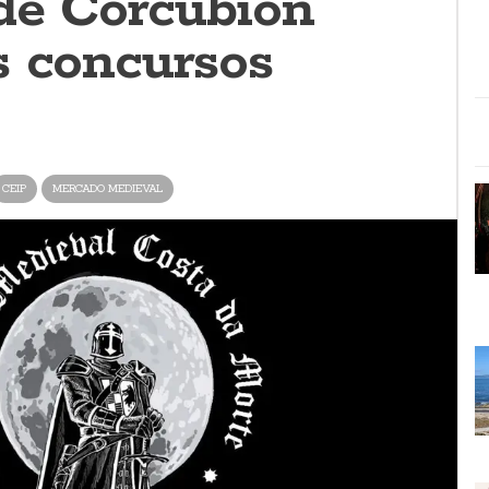
de Corcubión
s concursos
CEIP
MERCADO MEDIEVAL