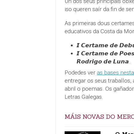
Un dos seus principais obxec
iso queren saír da fin de se
As primeiras dous certames
educativos da Costa da Mor
𝙄 𝘾𝙚𝙧𝙩𝙖𝙢𝙚 𝙙𝙚 𝘿𝙚𝙗
𝙄 𝘾𝙚𝙧𝙩𝙖𝙢𝙚 𝙙𝙚 𝙋𝙤𝙚𝙨
𝙍𝙤𝙙𝙧𝙞𝙜𝙤 𝙙𝙚 𝙇𝙪𝙣𝙖.
Podedes ver
as bases nesta
entregar os seus traballos, 
abril o poemas. Os gañador
Letras Galegas.
MÁIS NOVAS DO MER