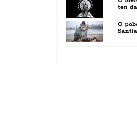
O Mer
ten da
O pob
Santi