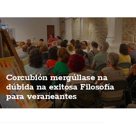
Corcubión mergúllase na
dúbida na exitosa Filosofía
para veraneantes