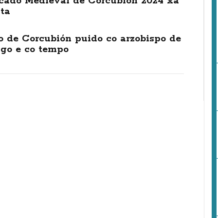
cado Medieval de Corcubión 2024 xa
ta
o de Corcubión puido co arzobispo de
ago e co tempo