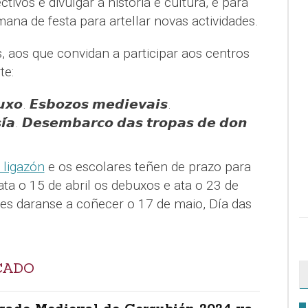
tivos é divulgar a historia e cultura, e para
mana de festa para artellar novas actividades.
, aos que convidan a participar aos centros
te:
𝙭𝙤. 𝙀𝙨𝙗𝙤𝙯𝙤𝙨 𝙢𝙚𝙙𝙞𝙚𝙫𝙖𝙞𝙨.
𝙞́𝙖. 𝘿𝙚𝙨𝙚𝙢𝙗𝙖𝙧𝙘𝙤 𝙙𝙖𝙨 𝙩𝙧𝙤𝙥𝙖𝙨 𝙙𝙚 𝙙𝙤𝙣
 ligazón
e os escolares teñen de prazo para
ata o 15 de abril os debuxos e ata o 23 de
es daranse a coñecer o 17 de maio, Día das
CADO