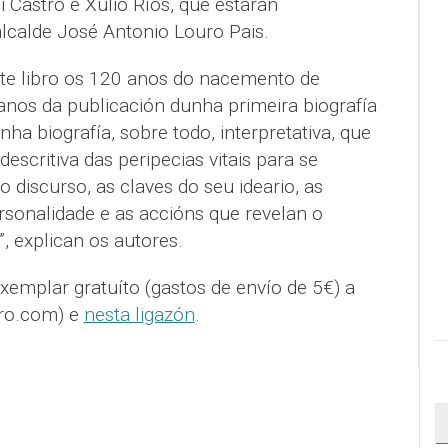
i Castro e Xulio Ríos, que estarán
lcalde José Antonio Louro Pais.
te libro os 120 anos do nacemento de
anos da publicación dunha primeira biografía
ha biografía, sobre todo, interpretativa, que
scritiva das peripecias vitais para se
discurso, as claves do seu ideario, as
rsonalidade e as accións que revelan o
 explican os autores.
xemplar gratuíto (gastos de envío de 5€) a
ro.com) e
nesta ligazón
.