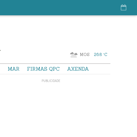
MOS
26.8 °C
S
MAR
FIRMAS QPC
AXENDA