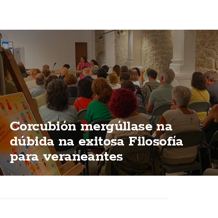
Corcubión mergúllase na
dúbida na exitosa Filosofía
para veraneantes