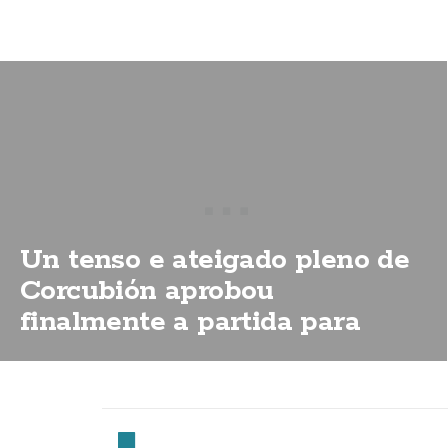
Un tenso e ateigado pleno de
Corcubión aprobou
finalmente a partida para
permitir a apertura do Centro
de Día