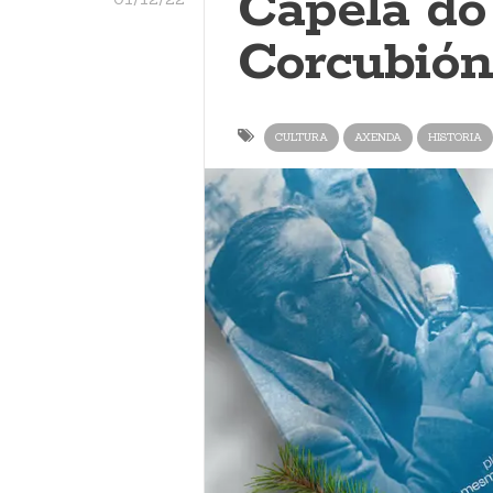
Capela do 
Corcubión
CULTURA
AXENDA
HISTORIA