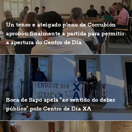
Un tenso e ateigado pleno de Corcubión
aprobou finalmente a partida para permitir
a apertura do Centro de Día
Boca de Sapo apela "ao sentido do deber
público" polo Centro de Día XA