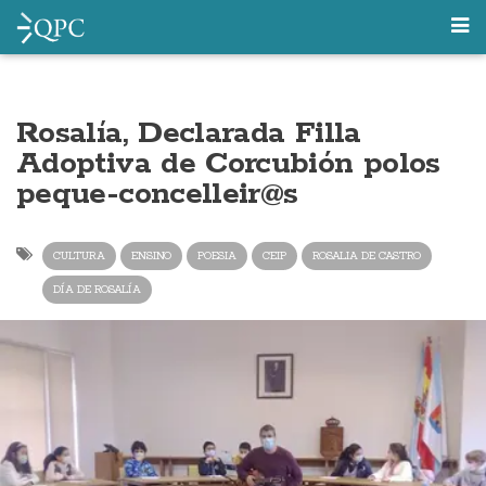
Rosalía, Declarada Filla
Adoptiva de Corcubión polos
peque-concelleir@s
CULTURA
ENSINO
POESIA
CEIP
ROSALIA DE CASTRO
DÍA DE ROSALÍA