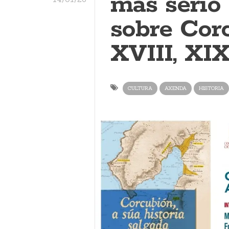
más serio 
sobre Corc
XVIII, XI
CULTURA
AXENDA
HISTORIA