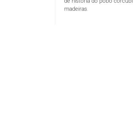
de historia do pobo corcubi
madeiras.