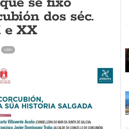
que se fixo
ubión dos séc.
X e XX
LIBRO