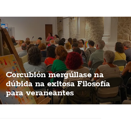
Corcubión mergúllase na
dúbida na exitosa Filosofía
para veraneantes