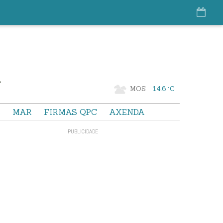
MOS
14.6 °C
S
MAR
FIRMAS QPC
AXENDA