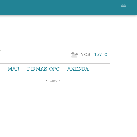
MOS
15.7 °C
S
MAR
FIRMAS QPC
AXENDA