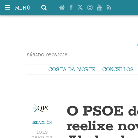
MENÚ
SÁBADO. 08.08.2026
COSTA DA MORTE
CONCELLOS
O PSOE de
reelixe n
REDACCIÓN
10:19
08/03/22