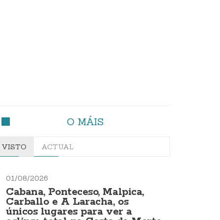
O MÁIS
VISTO
ACTUAL
01/08/2026
Cabana, Ponteceso, Malpica,
Carballo e A Laracha, os
únicos lugares para ver a