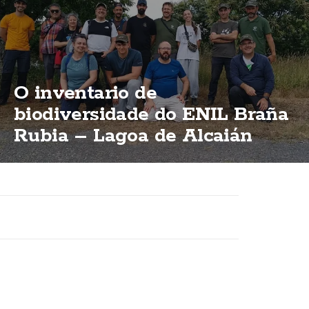
O inventario de
biodiversidade do ENIL Braña
Rubia – Lagoa de Alcaián
supera xa as 500 especies