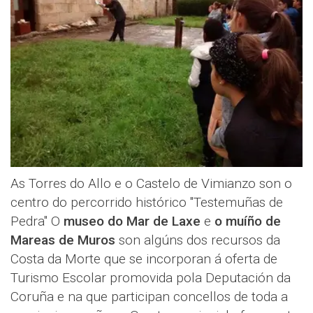
As Torres do Allo e o Castelo de Vimianzo son o
centro do percorrido histórico "Testemuñas de
Pedra" O
museo do Mar de Laxe
e
o muíño de
Mareas de Muros
son algúns dos recursos da
Costa da Morte que se incorporan á oferta de
Turismo Escolar promovida pola Deputación da
Coruña e na que participan concellos de toda a