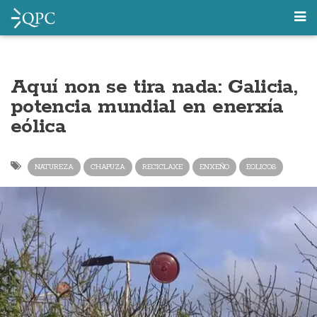
Aquí non se tira nada: Galicia,
potencia mundial en enerxía
eólica
NATUREZA
CHAPUZA
RECICLAXE
ENXEÑO
EOLICOS