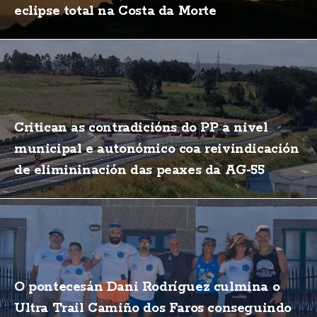
eclipse total na Costa da Morte
Critican as contradicións do PP a nivel
municipal e autonómico coa reivindicación
de elimininación das peaxes da AG-55
O pontecesán Dani Rodríguez culmina o
Ultra Trail Camiño dos Faros conseguindo