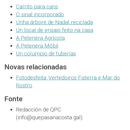
Carrito para cans
.
O sinal incorporado
.
Unha árbore de Nadal reciclada
.
Un local de ensaio feito na casa
.
A Petenera Agrícola
.
A Petenera Móbil
.
Un columpio de tuberías
.
Novas relacionadas
Fotodesfeita: Vertedoiros Fisterra e Mar do
Rostro
.
Fonte
Redacción de QPC
(info@quepasanacosta.gal).