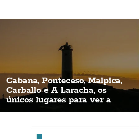
Cabana, Ponteceso, Malpica,
Carballo e A Laracha, os
únicos lugares para ver a
eclipse total na Costa da
Morte