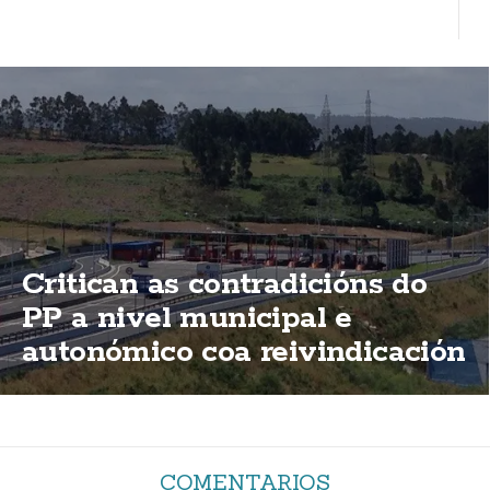
Critican as contradicións do
PP a nivel municipal e
autonómico coa reivindicación
de elimininación das peaxes
da AG-55
COMENTARIOS