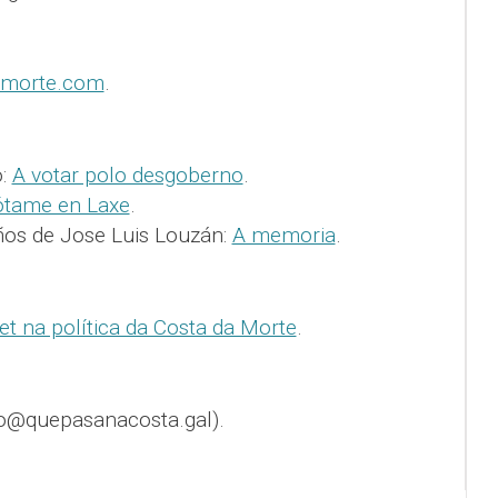
amorte.com
.
o:
A votar polo desgoberno
.
tame en Laxe
.
os de Jose Luis Louzán:
A memoria
.
et na política da Costa da Morte
.
o@quepasanacosta.gal).