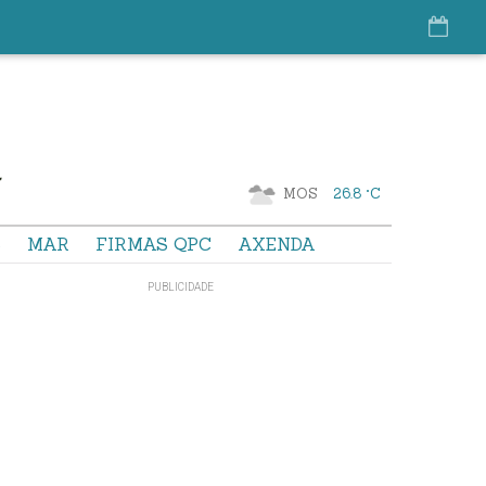
MOS
26.8 °C
S
MAR
FIRMAS QPC
AXENDA