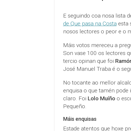
E seguindo coa nosa lista d
de Que pasa na Costa
esta 
nosos lectores o peor e o me
Máis votos mereceu a pregu
Son vase 100 os lectores q
tercio opinan que foi
Ramón
José Manuel Traba é o segu
No tocante ao mellor alcald
enquisa o que tamén pode i
claro. Foi
Lolo Muíño
o esco
Pequeño.
Máis enquisas
Estade atentos que hoxe pr