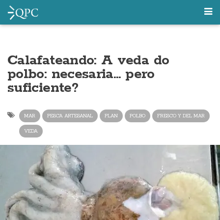
Calafateando: A veda do
polbo: necesaria… pero
suficiente?
MAR
PESCA ARTESANAL
PLAN
POLBO
FRESCO Y DEL MAR
VEDA