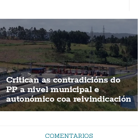
Critican as contradicións do
PP a nivel municipal e
autonómico coa reivindicación
de elimininación das peaxes
da AG-55
COMENTARIOS