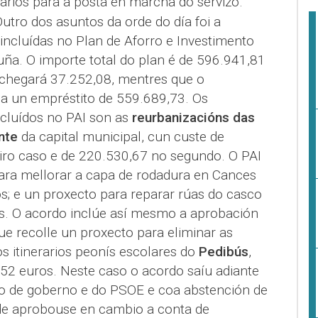
arios para a posta en marcha do servizo.
utro dos asuntos da orde do día foi a
incluídas no Plan de Aforro e Investimento
uña. O importe total do plan é de 596.941,81
achegará 37.252,08, mentres que o
a un empréstito de 559.689,73. Os
ncluídos no PAI son as
reurbanizacións das
nte
da capital municipal, cun custe de
iro caso e de 220.530,67 no segundo. O PAI
ara mellorar a capa de rodadura en Cances
s; e un proxecto para reparar rúas do casco
s. O acordo inclúe así mesmo a aprobación
e recolle un proxecto para eliminar as
os itinerarios peonís escolares do
Pedibús
,
52 euros. Neste caso o acordo saíu adiante
po de goberno e do PSOE e coa abstención de
e aprobouse en cambio a conta de