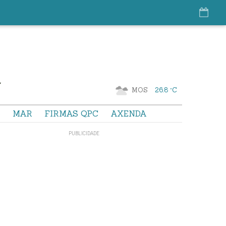
MOS
26.8 °C
S
MAR
FIRMAS QPC
AXENDA