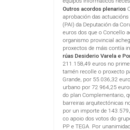
equipos informáticos neces
Outros acordos plenarios
O
aprobación das actuacións 
(PAI) da Deputación da Cor
euros dos que o Concello 
organismo provincial acheg
proxectos de máis contía i
rúas Desiderio Varela e Po
211.158,49 euros no prime
tamén recolle o proxecto p
Grande, por 55.036,32 euro
urbano por 72.964,25 euro
do plan Complementario, qu
barreiras arquitectónicas n
por un importe de 143.579,
co apoio dos votos do gru
PP e TEGA. Por unanimidad