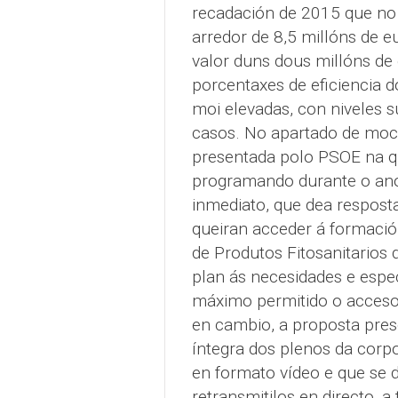
recadación de 2015 que no 
arredor de 8,5 millóns de 
valor duns dous millóns de 
porcentaxes de eficiencia 
moi elevadas, con niveles 
casos. No apartado de moc
presentada polo PSOE na que
programando durante o ano 
inmediato, que dea respos
queiran acceder á formació
de Produtos Fitosanitarios 
plan ás necesidades e espec
máximo permitido o acceso
en cambio, a proposta pres
íntegra dos plenos da corp
en formato vídeo e que se
retransmitilos en directo, a