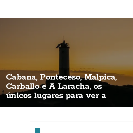
Cabana, Ponteceso, Malpica,
Carballo e A Laracha, os
únicos lugares para ver a
eclipse total na Costa da
Morte