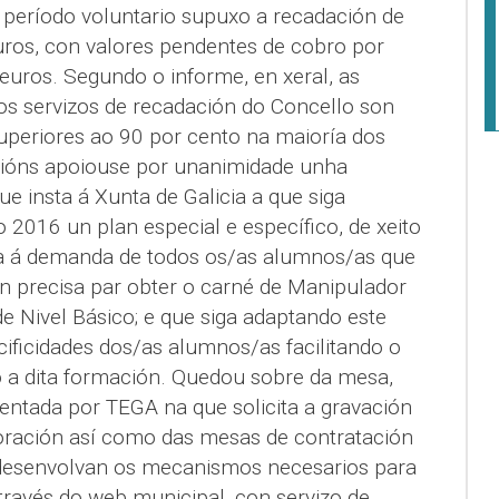
período voluntario supuxo a recadación de
euros, con valores pendentes de cobro por
euros. Segundo o informe, en xeral, as
dos servizos de recadación do Concello son
superiores ao 90 por cento na maioría dos
ións apoiouse por unanimidade unha
 insta á Xunta de Galicia a que siga
2016 un plan especial e específico, de xeito
ta á demanda de todos os/as alumnos/as que
n precisa par obter o carné de Manipulador
de Nivel Básico; e que siga adaptando este
ificidades dos/as alumnos/as facilitando o
 a dita formación. Quedou sobre da mesa,
entada por TEGA na que solicita a gravación
oración así como das mesas de contratación
 desenvolvan os mecanismos necesarios para
 través do web municipal, con servizo de