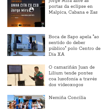
Jorge Mira abre as
portas da eclipse en
Malpica, Cabana e Zas
Boca de Sapo apela "ao
sentido do deber
público" polo Centro de
Día XA
O camariñán Juan de
Lilium tende pontes
coa lusofonía a través
dos videoxogos
Nemiña Concilia