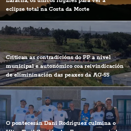
Laracha, os únicos lugares para ver a
eclipse total na Costa da Morte
Critican as contradicións do PP a nivel
municipal e autonómico coa reivindicación
de elimininación das peaxes da AG-55
O pontecesán Dani Rodríguez culmina o