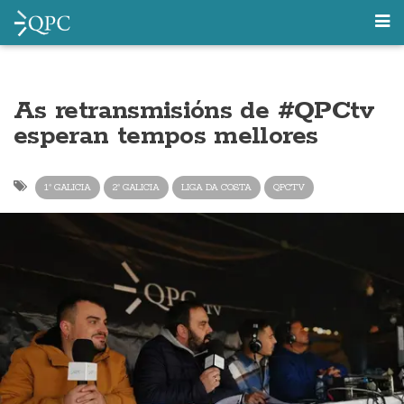
As retransmisións de #QPCtv
esperan tempos mellores
1ª GALICIA
2ª GALICIA
LIGA DA COSTA
QPCTV