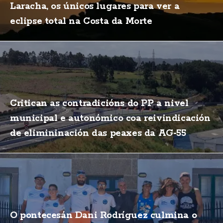
Laracha, os únicos lugares para ver a
eclipse total na Costa da Morte
Critican as contradicións do PP a nivel
municipal e autonómico coa reivindicación
de elimininación das peaxes da AG-55
O pontecesán Dani Rodríguez culmina o