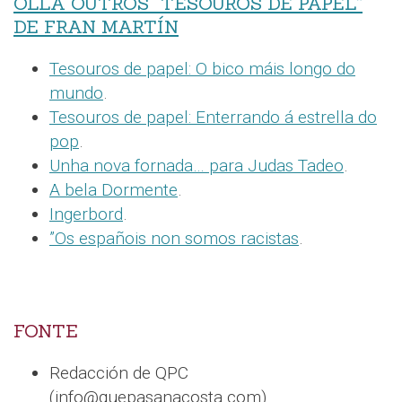
OLLA OUTROS “TESOUROS DE PAPEL”
DE FRAN MARTÍN
Tesouros de papel: O bico máis longo do
mundo
.
Tesouros de papel: Enterrando á estrella do
pop
.
Unha nova fornada… para Judas Tadeo
.
A bela Dormente
.
Ingerbord
.
”Os españois non somos racistas
.
FONTE
Redacción de QPC
(info@quepasanacosta.com).