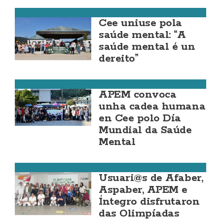
Cee
Cee uniuse pola
saúde mental: “A
saúde mental é un
dereito”
Cee
APEM convoca
unha cadea humana
en Cee polo Día
Mundial da Saúde
Mental
Carballo
Usuari@s de Afaber,
Aspaber, APEM e
Íntegro disfrutaron
das Olimpíadas