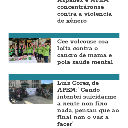
Aspadex e APEM
concentráronse
contra a violencia
de xénero
Cee
Cee volcouse coa
loita contra o
cancro de mama e
pola saúde mental
Costa da Morte
Luís Cores, de
APEM: "Cando
intentei suicidarme
a xente non fixo
nada, pensan que ao
final non o vas a
facer"