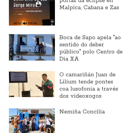
portas da eclipse en
Malpica, Cabana e Zas
Boca de Sapo apela "ao
sentido do deber
público" polo Centro de
Día XA
O camariñán Juan de
Lilium tende pontes
coa lusofonía a través
dos videoxogos
Nemiña Concilia