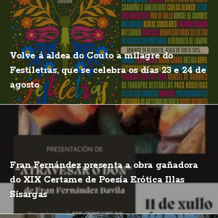
Volve á aldea do Couto a milagre do
Festiletras, que se celebra os días 23 e 24 de
agosto
Fran Fernández presenta a obra gañadora
do XIX Certame de Poesía Erótica Illas
Sisargas