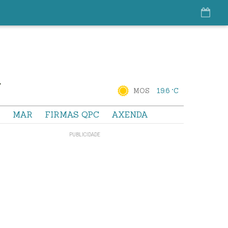
MOS
19.6 °C
S
MAR
FIRMAS QPC
AXENDA