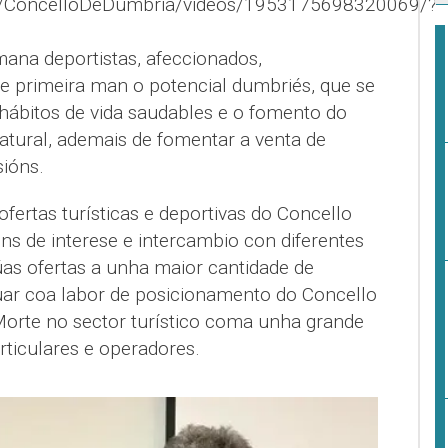
m/ConcelloDeDumbria/videos/1953175698320069/?
mana deportistas, afeccionados,
e primeira man o potencial dumbriés, que se
ábitos de vida saudables e o fomento do
tural, ademais de fomentar a venta de
ións.
ofertas turísticas e deportivas do Concello
́ns de interese e intercambio con diferentes
́as ofertas a unha maior cantidade de
nuar coa labor de posicionamento do Concello
Morte no sector turístico coma unha grande
articulares e operadores.