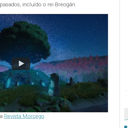
 pasados, incluído o rei Breogán.
na
Revista Morcego
.