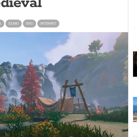
dieval
A
EZARO
DUIO
INTERNET