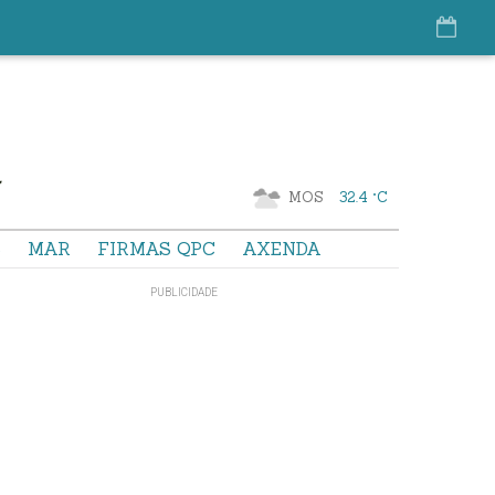
MOS
32.4 °C
S
MAR
FIRMAS QPC
AXENDA