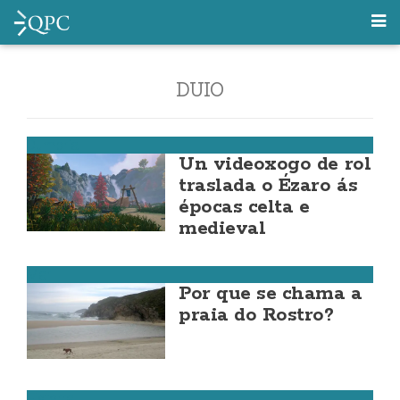
DUIO
Dumbría
Un videoxogo de rol
traslada o Ézaro ás
épocas celta e
medieval
Mar
Por que se chama a
praia do Rostro?
Fisterra