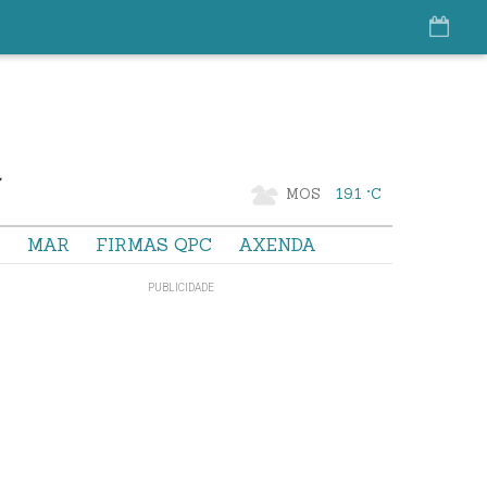
MOS
19.1 °C
S
MAR
FIRMAS QPC
AXENDA