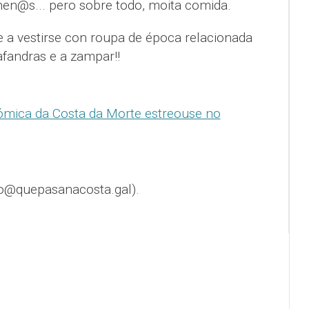
a nen@s... pero sobre todo, moita comida.
 a vestirse con roupa de época relacionada
afandras e a zampar!!
mica da Costa da Morte estreouse no
o@quepasanacosta.gal).