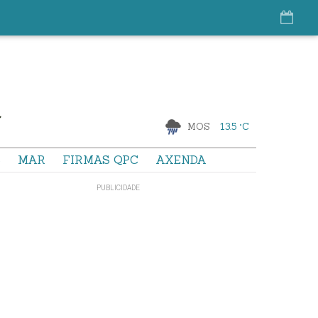
MOS
13.5 °C
S
MAR
FIRMAS QPC
AXENDA