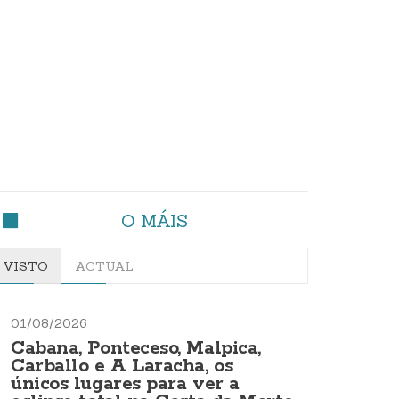
O MÁIS
VISTO
ACTUAL
01/08/2026
Cabana, Ponteceso, Malpica,
Carballo e A Laracha, os
únicos lugares para ver a