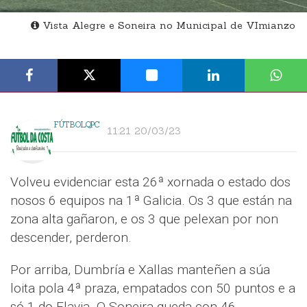
Vista Alegre e Soneira no Municipal de VImianzo
FÚTBOLQPC
11:21 20/03/23
Volveu evidenciar esta 26ª xornada o estado dos
nosos 6 equipos na 1ª Galicia. Os 3 que están na
zona alta gañaron, e os 3 que pelexan por non
descender, perderon.
Por arriba, Dumbría e Xallas manteñen a súa
loita pola 4ª praza, empatados con 50 puntos e a
só 1 do Flavia. O Soneira queda con 46.