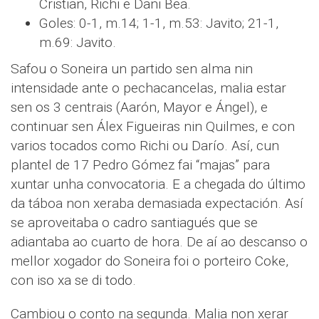
Cristian, Richi e Dani Bea.
Goles: 0-1, m.14; 1-1, m.53: Javito; 21-1,
m.69: Javito.
Safou o Soneira un partido sen alma nin
intensidade ante o pechacancelas, malia estar
sen os 3 centrais (Aarón, Mayor e Ángel), e
continuar sen Álex Figueiras nin Quilmes, e con
varios tocados como Richi ou Darío. Así, cun
plantel de 17 Pedro Gómez fai “majas” para
xuntar unha convocatoria. E a chegada do último
da táboa non xeraba demasiada expectación. Así
se aproveitaba o cadro santiagués que se
adiantaba ao cuarto de hora. De aí ao descanso o
mellor xogador do Soneira foi o porteiro Coke,
con iso xa se di todo.
Cambiou o conto na segunda. Malia non xerar