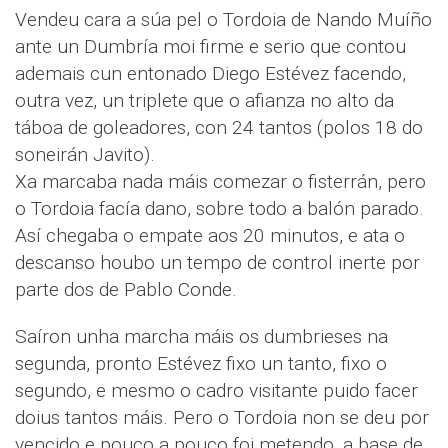
Vendeu cara a súa pel o Tordoia de Nando Muíño
ante un Dumbría moi firme e serio que contou
ademais cun entonado Diego Estévez facendo,
outra vez, un triplete que o afianza no alto da
táboa de goleadores, con 24 tantos (polos 18 do
soneirán Javito).
Xa marcaba nada máis comezar o fisterrán, pero
o Tordoia facía dano, sobre todo a balón parado.
Así chegaba o empate aos 20 minutos, e ata o
descanso houbo un tempo de control inerte por
parte dos de Pablo Conde.
Saíron unha marcha máis os dumbrieses na
segunda, pronto Estévez fixo un tanto, fixo o
segundo, e mesmo o cadro visitante puido facer
doius tantos máis. Pero o Tordoia non se deu por
vencido e pouco a pouco foi metendo, a base de