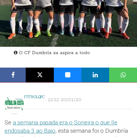
O CF Dumbría xa aspira a todo
FÚTBOLQPC
12:32 20/01/20
Se
a semana pasada era o Soneira o que lle
endosaba 3 ao Baio
, esta semana foi o Dumbría