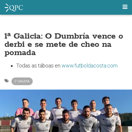
1ª Galicia: O Dumbría vence o
derbi e se mete de cheo na
pomada
Todas as táboas en
www.futboldacosta.com
.
1ª GALICIA