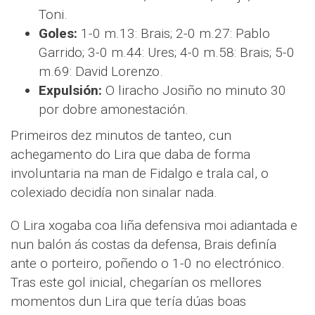
Toni.
Goles:
1-0 m.13: Brais; 2-0 m.27: Pablo
Garrido; 3-0 m.44: Ures; 4-0 m.58: Brais; 5-0
m.69: David Lorenzo.
Expulsión:
O liracho Josiño no minuto 30
por dobre amonestación.
Primeiros dez minutos de tanteo, cun
achegamento do Lira que daba de forma
involuntaria na man de Fidalgo e trala cal, o
colexiado decidía non sinalar nada.
O Lira xogaba coa liña defensiva moi adiantada e
nun balón ás costas da defensa, Brais definía
ante o porteiro, poñendo o 1-0 no electrónico.
Tras este gol inicial, chegarían os mellores
momentos dun Lira que tería dúas boas