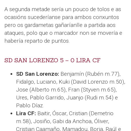
A segunda metade sería un pouco de tolos e as
ocasións sucederíanse para ambos conxuntos
pero os gardametas gañaríanlle a partida aos
ataques, polo que o marcador non se movería e
habería reparto de puntos.
SD SAN LORENZO 5 – 0 LIRA CF
SD San Lorenzo:
Benjamín (Rubén m.77),
Fidalgo, Luciano, Kuki (David Lorenzo m.50),
Jose (Alberto m.65), Fran (Styven m.65),
Ures, Pablo Garrido, Juanjo (Rudi m.54) e
Pablo Díaz.
Lira CF:
Baitir, Óscar, Cristian (Demetrio
m.58), Josiño, Gabi da Anchoa, Óliver,
Cristian Caamaño, Mamadou, Borja, Raúl e