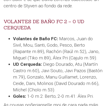
centro de Styven ao fondo da rede.
VOLANTES DE BAÑO FC 2 – 0 UD
CERQUEDA
Volantes de Baño FC:
Marcos, Juan do
Sivil, Mou, Santi, Godo, Pesco, Berto
(Rapante m.89), Rachón (Raúl m.52), Jano,
Miguel (Tiko m.89), Álex Pri (Cajulo m.59).
UD Cerqueda:
Diego Dourado, Atu (Martín
Castro m.60), Javi Souto, Javi Pazos (Bastón
m.79), Gonzalo, Manu Guillamet, Lorenzo,
Ceide, Dani, Molinos (David Dourado m.66),
Míchel (Cholo m.53).
Goles:
1-0 m.2: Berto; 2-0 m.41: Álex Pri.
As cousas poñerianselle moi de cara nada máis