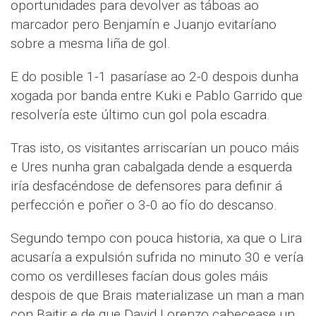
oportunidades para devolver as táboas ao
marcador pero Benjamín e Juanjo evitaríano
sobre a mesma liña de gol.
E do posible 1-1 pasaríase ao 2-0 despois dunha
xogada por banda entre Kuki e Pablo Garrido que
resolvería este último cun gol pola escadra.
Tras isto, os visitantes arriscarían un pouco máis
e Ures nunha gran cabalgada dende a esquerda
iría desfacéndose de defensores para definir á
perfección e poñer o 3-0 ao fío do descanso.
Segundo tempo con pouca historia, xa que o Lira
acusaría a expulsión sufrida no minuto 30 e vería
como os verdilleses facían dous goles máis
despois de que Brais materializase un man a man
con Baitir e de que David Lorenzo cabecease un