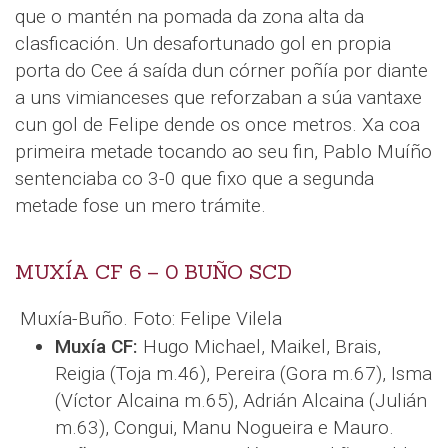
que o mantén na pomada da zona alta da
clasficación. Un desafortunado gol en propia
porta do Cee á saída dun córner poñía por diante
a uns vimianceses que reforzaban a súa vantaxe
cun gol de Felipe dende os once metros. Xa coa
primeira metade tocando ao seu fin, Pablo Muíño
sentenciaba co 3-0 que fixo que a segunda
metade fose un mero trámite.
MUXÍA CF 6 – 0 BUÑO SCD
Muxía-Buño. Foto: Felipe Vilela
Muxía CF:
Hugo Michael, Maikel, Brais,
Reigia (Toja m.46), Pereira (Gora m.67), Isma
(Víctor Alcaina m.65), Adrián Alcaina (Julián
m.63), Congui, Manu Nogueira e Mauro.