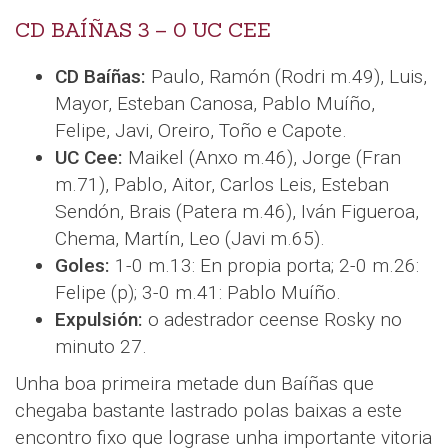
CD BAÍÑAS 3 – 0 UC CEE
CD Baíñas:
Paulo, Ramón (Rodri m.49), Luis,
Mayor, Esteban Canosa, Pablo Muíño,
Felipe, Javi, Oreiro, Toño e Capote.
UC Cee:
Maikel (Anxo m.46), Jorge (Fran
m.71), Pablo, Aitor, Carlos Leis, Esteban
Sendón, Brais (Patera m.46), Iván Figueroa,
Chema, Martín, Leo (Javi m.65).
Goles:
1-0 m.13: En propia porta; 2-0 m.26:
Felipe (p); 3-0 m.41: Pablo Muíño.
Expulsión:
o adestrador ceense Rosky no
minuto 27.
Unha boa primeira metade dun Baíñas que
chegaba bastante lastrado polas baixas a este
encontro fixo que lograse unha importante vitoria