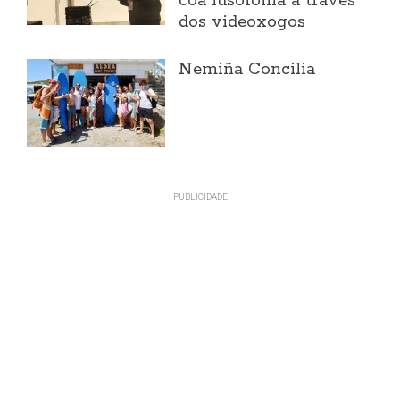
coa lusofonía a través
dos videoxogos
Nemiña Concilia