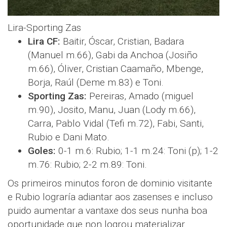
Lira-Sporting Zas
Lira CF:
Baitir, Óscar, Cristian, Badara
(Manuel m.66), Gabi da Anchoa (Josiño
m.66), Óliver, Cristian Caamaño, Mbenge,
Borja, Raúl (Deme m.83) e Toni.
Sporting Zas:
Pereiras, Amado (miguel
m.90), Josito, Manu, Juan (Lody m.66),
Carra, Pablo Vidal (Tefi m.72), Fabi, Santi,
Rubio e Dani Mato.
Goles:
0-1 m.6: Rubio; 1-1 m.24: Toni (p); 1-2
m.76: Rubio; 2-2 m.89: Toni.
Os primeiros minutos foron de dominio visitante
e Rubio lograría adiantar aos zasenses e incluso
puido aumentar a vantaxe dos seus nunha boa
oportunidade que non logrou materializar.