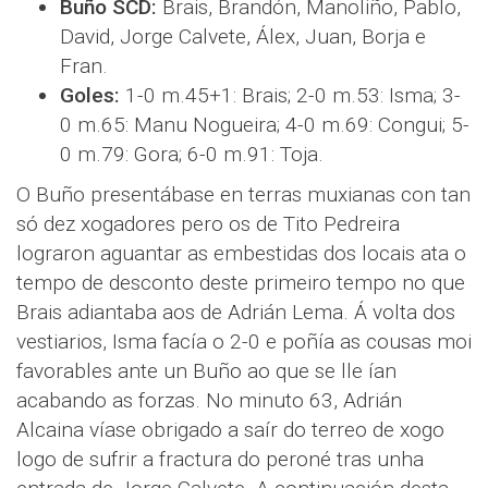
Buño SCD:
Brais, Brandón, Manoliño, Pablo,
David, Jorge Calvete, Álex, Juan, Borja e
Fran.
Goles:
1-0 m.45+1: Brais; 2-0 m.53: Isma; 3-
0 m.65: Manu Nogueira; 4-0 m.69: Congui; 5-
0 m.79: Gora; 6-0 m.91: Toja.
O Buño presentábase en terras muxianas con tan
só dez xogadores pero os de Tito Pedreira
lograron aguantar as embestidas dos locais ata o
tempo de desconto deste primeiro tempo no que
Brais adiantaba aos de Adrián Lema. Á volta dos
vestiarios, Isma facía o 2-0 e poñía as cousas moi
favorables ante un Buño ao que se lle ían
acabando as forzas. No minuto 63, Adrián
Alcaina víase obrigado a saír do terreo de xogo
logo de sufrir a fractura do peroné tras unha