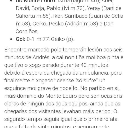
UD Monte Louro:
Isma (Iago m.46), Abel,
David, Borja, Pablo (Ivi m.73), Yeray (Dani de
Sahorta m.56), Iker, Sambade (Juan de Celia
m.53), Geiko, Pesko (Adrián m.53) e Dani
Corniños.
Gol:
0-1 m.77: Geiko (p).
Encontro marcado pola temperán lesión aos seis
minutos de Andrés, a cal non tiña moi boa pinta e
que tivo o xogo parado durante 40 minutos
debido á espera da chegada da ambulancia, pero
finalmente o xogador ceense “só sufre” un
esguince moi grave de nocello. No partido en si,
máis dominio do Monte Louro pero sen ocasións
claras de ningún dos dous equipos, aínda que as
chegadas dos visitantes levaban máis perigo. O
segundo tempo seguía igual que o primeiro ata
que a falta de vinte minutos, e seguramente