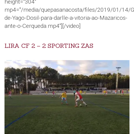
height="304"
mp4="/media/quepasanacosta/files/2019/01/14/G
de-Yago-Dosil-para-darlle-a-vitoria-ao-Mazaricos-
ante-o-Cerqueda.mp4"][/video]
LIRA CF 2 – 2 SPORTING ZAS