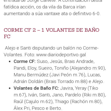
entrada de Jorge Calvete. A continuación desta
fatídica acción, os da vila da Barca irían
aumentando a súa vantaxe ata o definitivo 6-0.
CORME CF 2 – 1 VOLANTES DE BAÑO
FC
Alejo e Santi disputando un balón no Corme-
Volantes. Foto: www.diariodeportivo.gal
Corme CF:
Suso, Jesús, Brais Andrade,
Pandi, Eloy, Sueiro, Toniño (Alejandro m.90),
Manu Bermúdez (Javi Peón m.76), Lucas,
Adrián Doldán (Brais Torrado m.88) e Alejo.
Volantes de Baño FC:
Javira, Yeray (Tiko
m.67), Iván, Santi, Jano, Pardelo (Riki m.80),
Raúl (Cajulo m.62), Thiago (Rachón m.80),
Álex Pri, Pesco e Berto.