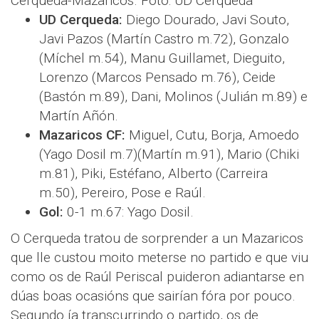
Cerqueda-Mazaricos. Foto: UD Cerqueda
UD Cerqueda:
Diego Dourado, Javi Souto,
Javi Pazos (Martín Castro m.72), Gonzalo
(Míchel m.54), Manu Guillamet, Dieguito,
Lorenzo (Marcos Pensado m.76), Ceide
(Bastón m.89), Dani, Molinos (Julián m.89) e
Martín Añón.
Mazaricos CF:
Miguel, Cutu, Borja, Amoedo
(Yago Dosil m.7)(Martín m.91), Mario (Chiki
m.81), Piki, Estéfano, Alberto (Carreira
m.50), Pereiro, Pose e Raúl.
Gol:
0-1 m.67: Yago Dosil.
O Cerqueda tratou de sorprender a un Mazaricos
que lle custou moito meterse no partido e que viu
como os de Raúl Periscal puideron adiantarse en
dúas boas ocasións que sairían fóra por pouco.
Segundo ía transcurrindo o partido, os de